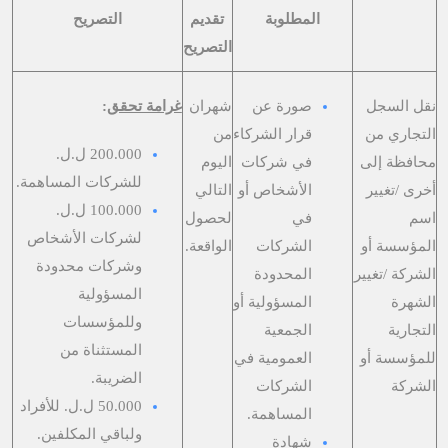
المطلوبة
تقديم
التصريح
التصريح
نقل السجل
صورة عن
شهران
غرامة تحقق
:
التجاري من
قرار الشركاء
من
200.000 ل.ل.
محافظة إلى
في شركات
اليوم
للشركات المساهمة.
أخرى /تغيير
الأشخاص أو
التالي
100.000 ل.ل.
اسم
في
لحصول
لشركات الأشخاص
المؤسسة أو
الشركات
الواقعة.
وشركات محدودة
الشركة /تغيير
المحدودة
المسؤولية
الشهرة
المسؤولية أو
وللمؤسسات
التجارية
الجمعية
المستثناة من
للمؤسسة أو
العمومية في
الضريبة.
الشركة
الشركات
50.000 ل.ل. للأفراد
المساهمة.
ولباقي المكلفين.
شهادة