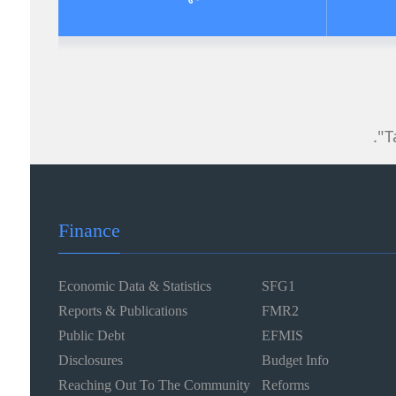
Finance
Economic Data & Statistics
SFG1
Reports & Publications
FMR2
Public Debt
EFMIS
Disclosures
Budget Info
Reaching Out To The Community
Reforms