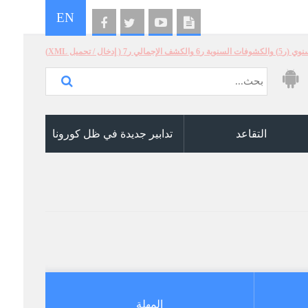
EN
الإجمالي ر7 ( إدخال / تحميل XML)
التقاعد
تدابير جديدة في ظل كورونا
المهلة