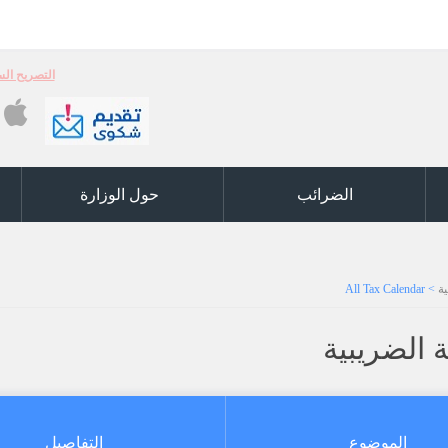
التصريح السنوي (ر5) والكشوفات السنوية ر6 والكشف 
الضرائب
حول الوزارة
ة
>
All Tax Calendar
ة الضريبية
الموضوع
التفاصيل