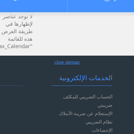
‏‏لا توجد عناصر
لإظهارها في
طريقة العرض
هذه للقائمة
"Tax_Calendar".
close sitemap
الخدمات الإلكترونية
الحساب الضريبي للمكلف
ضريبتي
الإستعلام عن ضريبة الأملاك
نظام الضريبي
الإحصاءات