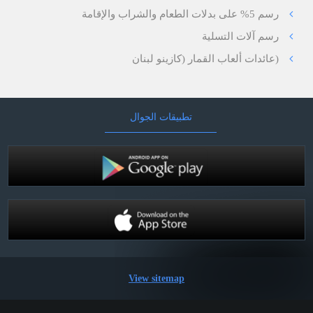
رسم 5% على بدلات الطعام والشراب والإقامة
رسم آلات التسلية
(عائدات ألعاب القمار (كازينو لبنان
تطبيقات الجوال
View sitemap