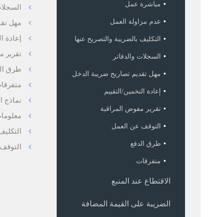
مباشرة عمل
السجلات
عدم مزاولة العمل
مهل تقد
إعادة ال
التكليف بالضريبة والتصريح عنها
تقرير م
السجلات والدفاتر
طرق ال
مهل تقديم تصاريح ضريبة الدخل
متفرقا
إعادة التخمين/التقييم
نماذج ا
تقرير مفوض المراقبة
معلوما
التوقف عن العمل
التكليف
طرق الدفع
التوقف 
متفرقات
الاقتطاع عند المنبع
الضريبة على القيمة المضافة