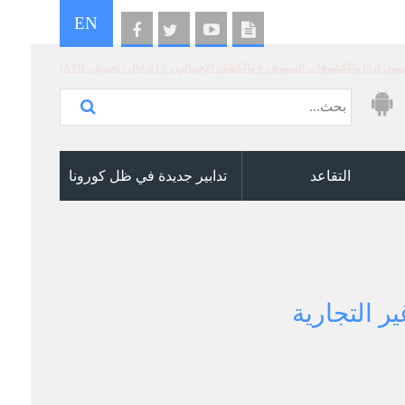
EN
الإجمالي ر7 ( إدخال / تحميل XML)
التقاعد
تدابير جديدة في ظل كورونا
ر التجارية