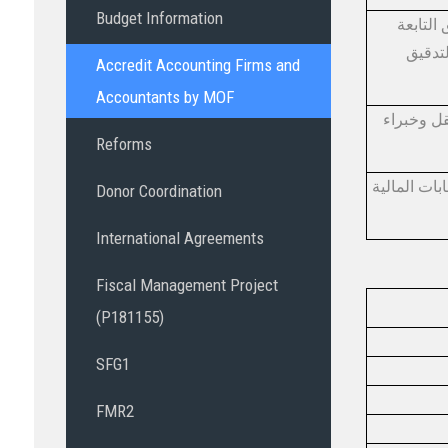
Budget Information
لتابعة
لتدقيق
Accredit Accounting Firms and
Accountants by MOF
قل وخبراء
Reforms
ات المالية
Donor Coordination
International Agreements
Fiscal Management Project
(P181155)
SFG1
FMR2