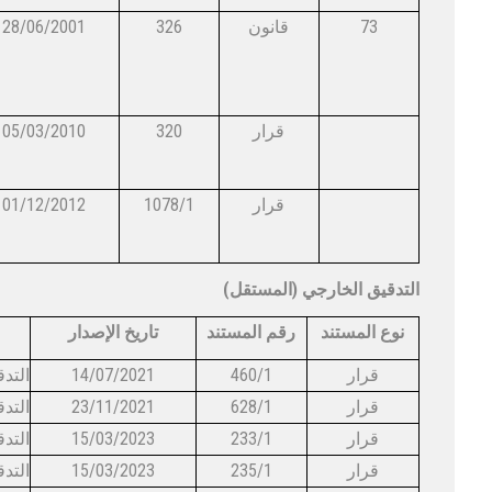
28/06/2001
326
قانون
73
05/03/2010
320
ق​​​رار
01/12/2012
1078/1
قرار
(التدقيق الخارجي (المستقل
نوع المستند
رقم المستند
تاريخ الإصدار
​14/07/2021
460/1​
قرار
23/11/2021​
628/1​
قرار
​15/03/2023
233/1​
​15/03/2023
​235/1
​قرار